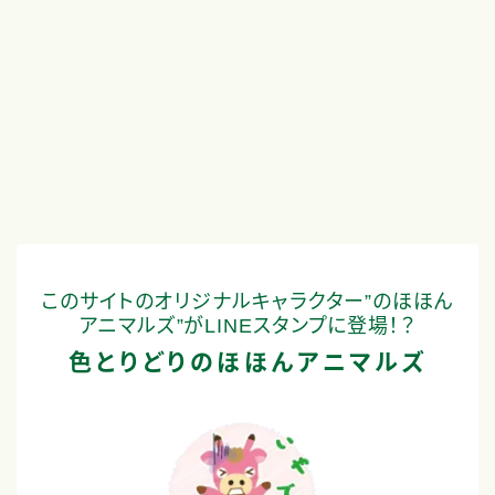
Microsoft 365は何ができる？全
Microsoft 365とは？個人で
アプリ・機能をまるっと紹介！
ぶべき理由
2020.09.20
M365全般
2020.08.07
M365
このサイトのオリジナルキャラクター”のほほん
アニマルズ”がLINEスタンプに登場！？
色とりどりのほほんアニマルズ