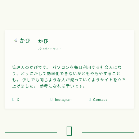
入れる方法｜初心者でも簡単3ス
肢＋自由記述やクイックイン
テップ
トも解説
34129
views
22094
views
かぴ
パワポ×イラスト
管理人のかぴです。 パソコンを毎日利用する社会人にな
り、どうにかして効率化できないかともやもやすること
も。 少しでも同じような人が減っていくようサイトを立ち
上げました。 参考になれば幸いです。
X
Instagram
Contact