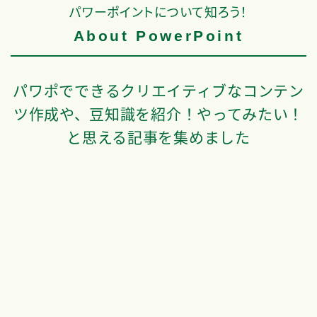
パワーポイントについて知ろう！
About PowerPoint
パワポでできるクリエイティブなコンテン
ツ作成や、豆知識を紹介！やってみたい！
と思える記事を集めました
パワポの勉強方法まとめ！初心者
パワポと仲良くなりたい人必
が最短でうまくなるおすすめの学
おすすめ本11選～これであな
び方
パワポ職人！？～