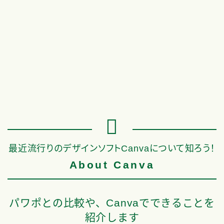
OneNoteでパスワードを安全に管
Onenoteとは？便利すぎる機
理しよう！無料で暗号化・共有も
できることを紹介します
できます
2024.05.31
OneNote
2024.04.30
OneN
最近流行りのデザインソフトCanvaについて知ろう！
About Canva
パワポとの比較や、Canvaでできることを
紹介します